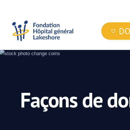
Skip
to
main
content
D
Façons de do