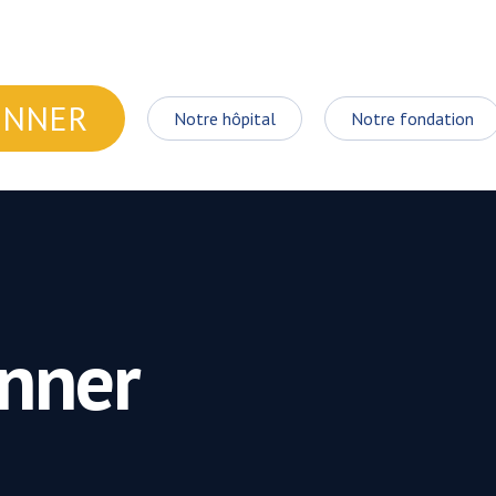
ONNER
Notre hôpital
Notre fondation
nner