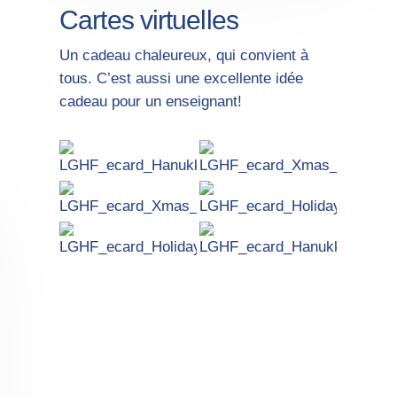
Cartes virtuelles
Un cadeau chaleureux, qui convient à
tous. C’est aussi une excellente idée
cadeau pour un enseignant!
LGHF_ecard_Hanukkah_01_FR
LGHF_ecard_Xmas_02_FR
LGHF_ecard_Xmas_01_FR
LGHF_ecard_Holidays_02_F
LGHF_ecard_Holidays_01_FR
LGHF_ecard_Hanukkah_02_