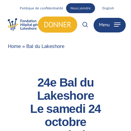
Skip
Politique de confidentialité
Nous joindre
English
to
main
DONNER
Menu
search
content
Home
»
Bal du Lakeshore
24e Bal du
Lakeshore
Le samedi 24
octobre